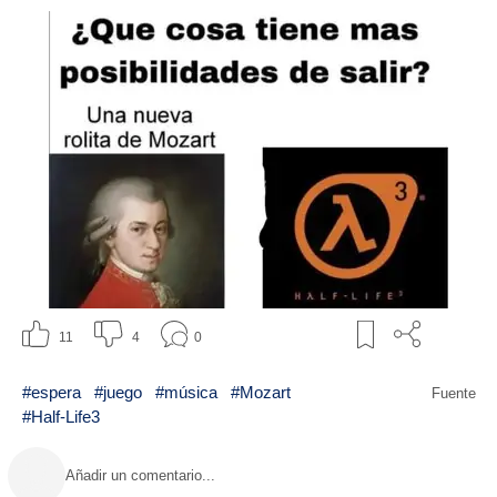
11
4
0
#espera
#juego
#música
#Mozart
Fuente
#Half-Life3
Añadir un comentario...